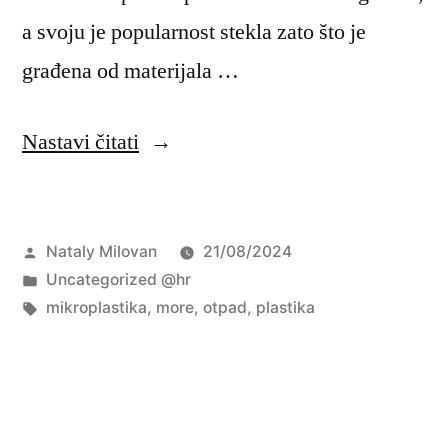
a svoju je popularnost stekla zato što je
građena od materijala …
“Plastični
Nastavi čitati
otpad
i
Objavio
Nataly Milovan
21/08/2024
njegov
Objavljeno
Uncategorized @hr
utjecaj
u
Oznake:
mikroplastika
,
more
,
otpad
,
plastika
na
more”