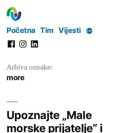
Preskoči
na
sadržaj
Početna
Tim
Vijesti
Facebook
Instagram
LinkedIn
Arhiva oznake:
more
Upoznajte „Male
morske prijatelje“ i