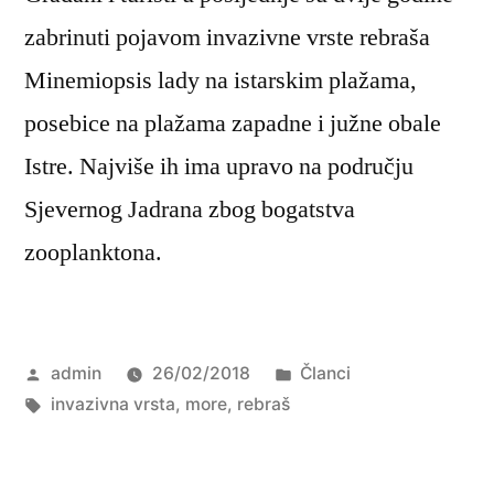
zabrinuti pojavom invazivne vrste rebraša
Minemiopsis lady na istarskim plažama,
posebice na plažama zapadne i južne obale
Istre. Najviše ih ima upravo na području
Sjevernog Jadrana zbog bogatstva
zooplanktona.
Objavio
Objavljeno
admin
26/02/2018
Članci
Oznake:
u
invazivna vrsta
,
more
,
rebraš