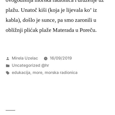
ovogodišnja morska radionica i druženje uz
plažu. Unatoč kiši (koja je lijevala ko’ iz
kabla), došlo je sunce, pa smo zaronili u
obližnji plićak plaže Materada u Poreču.
Objavio
Mirela Uzelac
16/09/2019
Objavljeno
Uncategorized @hr
u
Oznake:
edukacija
,
more
,
morska radionica