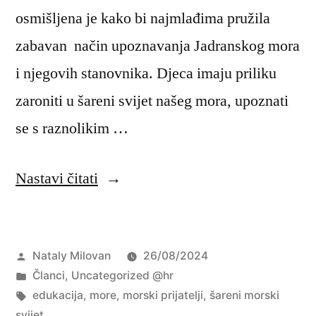
osmišljena je kako bi najmlađima pružila
zabavan način upoznavanja Jadranskog mora
i njegovih stanovnika. Djeca imaju priliku
zaroniti u šareni svijet našeg mora, upoznati
se s raznolikim …
“Upoznajte
Nastavi čitati
„Male
morske
Objavio
Nataly Milovan
26/08/2024
prijatelje“
Objavljeno
Članci
,
Uncategorized @hr
i
u
Oznake:
edukacija
,
more
,
morski prijatelji
,
šareni morski
zaronite
svijet