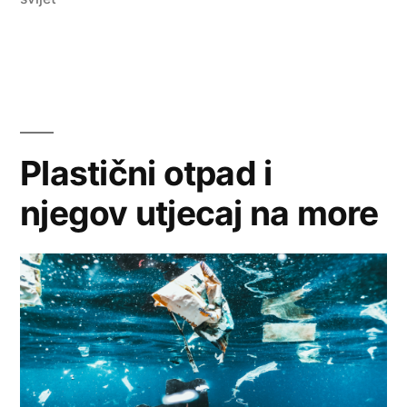
s
nama
u
„Šareni
Plastični otpad i
morski
njegov utjecaj na more
svijet“”