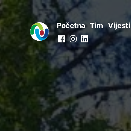
Preskoči
na
Početna
Tim
Vijesti
sadržaj
Facebook
Instagram
LinkedIn