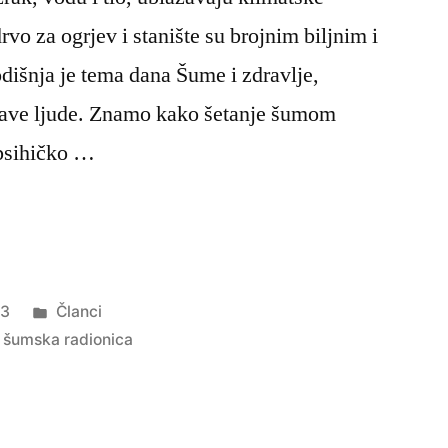
vo za ogrjev i stanište su brojnim biljnim i
dišnja je tema dana Šume i zdravlje,
ave ljude. Znamo kako šetanje šumom
 psihičko …
Objavljeno
23
Članci
u
,
šumska radionica