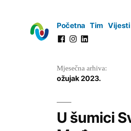
Preskoči
na
Početna
Tim
Vijesti
sadržaj
Facebook
Instagram
LinkedIn
Mjesečna arhiva:
ožujak 2023.
U šumici S