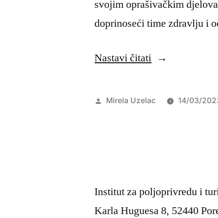
svojim oprašivačkim djelova
doprinoseći time zdravlju i o
“Utvrđena
Nastavi čitati
prisutnost
nekoliko
Objavio
Mirela Uzelac
14/03/202
poljoprivrednih
i
šumskih
štetnika
te
Institut za poljoprivredu i tu
novounesenih
Karla Huguesa 8, 52440 Por