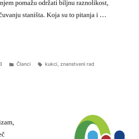
njem pomažu održati biljnu raznolikost,
čuvanju staništa. Koja su to pitanja i …
Objavljeno
Oznake:
3
Članci
kukci
,
znanstveni rad
u
rizam,
eč