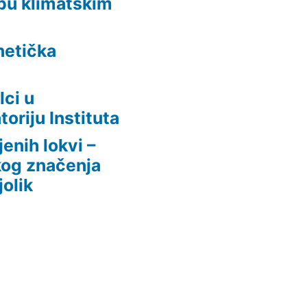
dbu klimatskim
netička
lci u
oriju Instituta
enih lokvi –
kog značenja
jolik