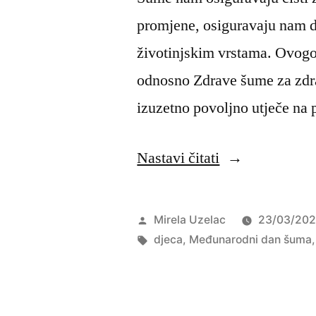
promjene, osiguravaju nam dr
životinjskim vrstama. Ovogo
odnosno Zdrave šume za zdr
izuzetno povoljno utječe na
“U
Nastavi čitati
šumici
Sv.
Objavio
Mirela Uzelac
23/03/20
Marka
Oznake:
djeca
,
Međunarodni dan šuma
obilježen
Međunarodni