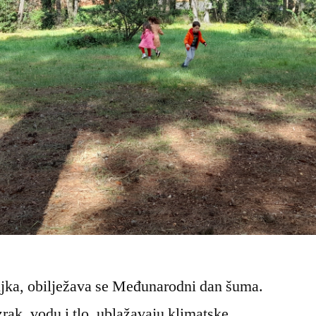
žujka, obilježava se Međunarodni dan šuma.
rak, vodu i tlo, ublažavaju klimatske