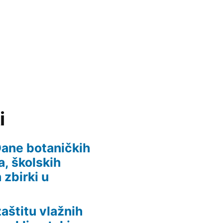
i
 Dane botaničkih
, školskih
 zbirki u
aštitu vlažnih