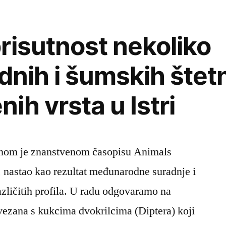
risutnost nekoliko
dnih i šumskih štetn
ih vrsta u Istri
ižnom je znanstvenom časopisu Animals
, nastao kao rezultat međunarodne suradnje i
zličitih profila. U radu odgovaramo na
vezana s kukcima dvokrilcima (Diptera) koji