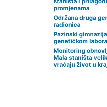
staništa i prilago
promjenama
Održana druga ge
radionica
Pazinski gimnazija
genetičkom laborat
Monitoring obnovlj
Mala staništa veli
vraćaju život u kra