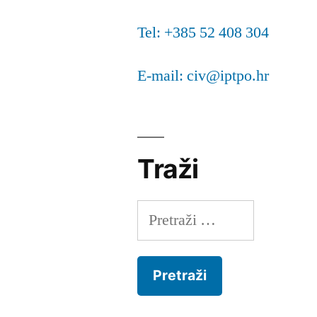
vrsta
Tel: +385 52 408 304
u
Istri”
E-mail: civ@iptpo.hr
Traži
Pretraži: