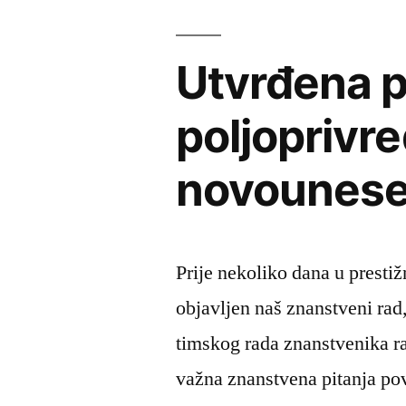
dan
šuma”
Utvrđena p
poljoprivre
novounesen
Prije nekoliko dana u prest
objavljen naš znanstveni rad
timskog rada znanstvenika ra
važna znanstvena pitanja po