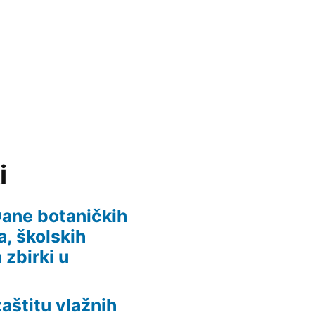
i
 Dane botaničkih
, školskih
 zbirki u
aštitu vlažnih