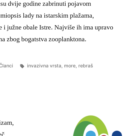
e su dvije godine zabrinuti pojavom
emiopsis lady na istarskim plažama,
i južne obale Istre. Najviše ih ima upravo
na zbog bogatstva zooplanktona.
Objavljeno
Oznake:
Članci
invazivna vrsta
,
more
,
rebraš
u
rizam,
eč