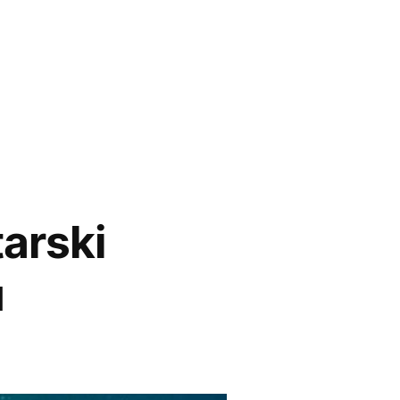
tarski
u