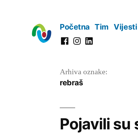
Preskoči
na
Početna
Tim
Vijesti
sadržaj
Facebook
Instagram
LinkedIn
Arhiva oznake:
rebraš
Pojavili su