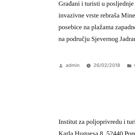
Građani i turisti u posljednj
invazivne vrste rebraša Min
posebice na plažama zapadne 
na području Sjevernog Jadra
Objavio
admin
26/02/2018
Institut za poljoprivredu i tu
Karla Huguesa 8, 52440 Por