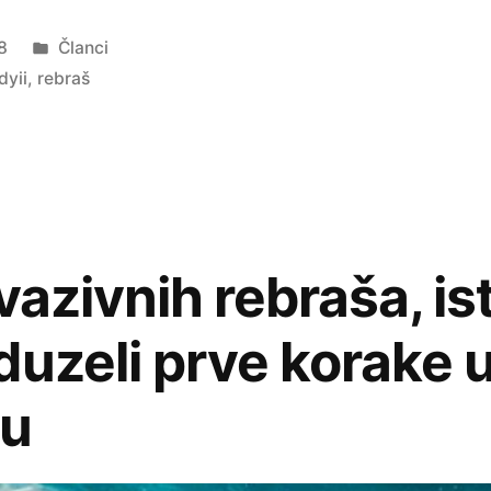
Objavljeno
8
Članci
u
dyii
,
rebraš
vazivnih rebraša, is
duzeli prve korake 
gu