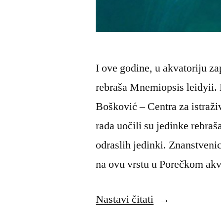
I ove godine, u akvatoriju za
rebraša Mnemiopsis leidyii.
Bošković – Centra za istraž
rada uočili su jedinke rebraš
odraslih jedinki. Znanstvenic
na ovu vrstu u Porečkom akv
“Pojavili
Nastavi čitati
su