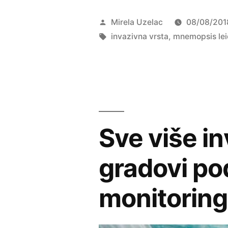
se
Objavio
Mirela Uzelac
08/08/201
rebraši”
Oznake:
invazivna vrsta
,
mnemopsis lei
Sve više in
gradovi po
monitorin