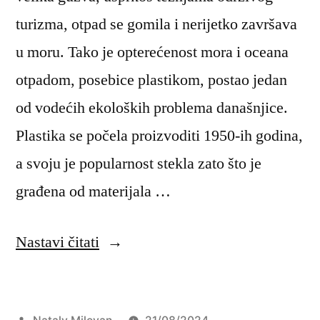
turizma, otpad se gomila i nerijetko završava
u moru. Tako je opterećenost mora i oceana
otpadom, posebice plastikom, postao jedan
od vodećih ekoloških problema današnjice.
Plastika se počela proizvoditi 1950-ih godina,
a svoju je popularnost stekla zato što je
građena od materijala …
“Plastični
Nastavi čitati
otpad
i
Objavio