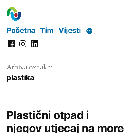
Preskoči
na
sadržaj
Početna
Tim
Vijesti
Facebook
Instagram
LinkedIn
Arhiva oznake:
plastika
Plastični otpad i
njegov utjecaj na more