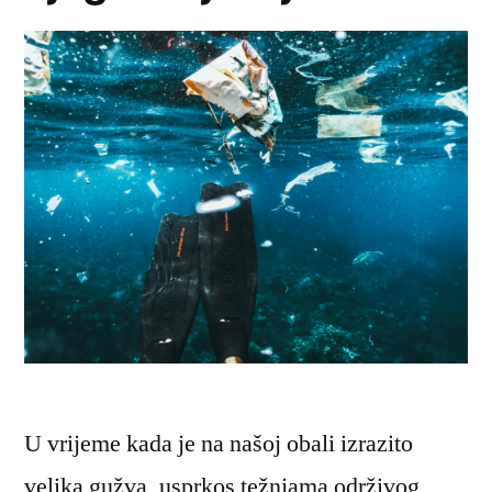
U vrijeme kada je na našoj obali izrazito
velika gužva, usprkos težnjama održivog