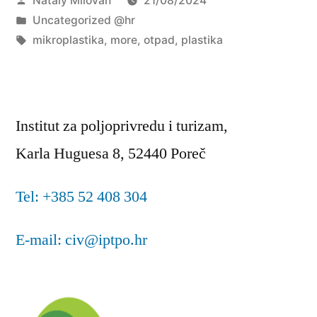
Nataly Milovan
21/08/2024
njegov
Objavljeno
Uncategorized @hr
utjecaj
u
Oznake:
mikroplastika
,
more
,
otpad
,
plastika
na
more”
Institut za poljoprivredu i turizam,
Karla Huguesa 8, 52440 Poreč
Tel: +385 52 408 304
E-mail: civ@iptpo.hr