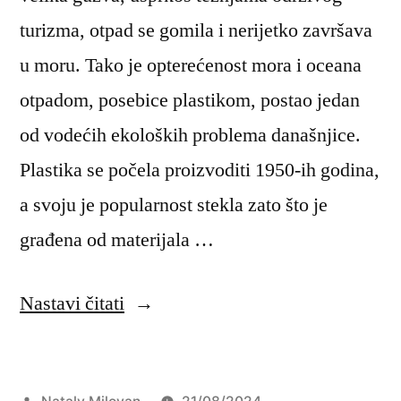
turizma, otpad se gomila i nerijetko završava
u moru. Tako je opterećenost mora i oceana
otpadom, posebice plastikom, postao jedan
od vodećih ekoloških problema današnjice.
Plastika se počela proizvoditi 1950-ih godina,
a svoju je popularnost stekla zato što je
građena od materijala …
“Plastični
Nastavi čitati
otpad
i
Objavio