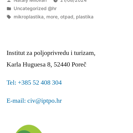
Nataly Milovan
21/08/2024
njegov
Objavljeno
Uncategorized @hr
utjecaj
u
Oznake:
mikroplastika
,
more
,
otpad
,
plastika
na
more”
Institut za poljoprivredu i turizam,
Karla Huguesa 8, 52440 Poreč
Tel: +385 52 408 304
E-mail: civ@iptpo.hr