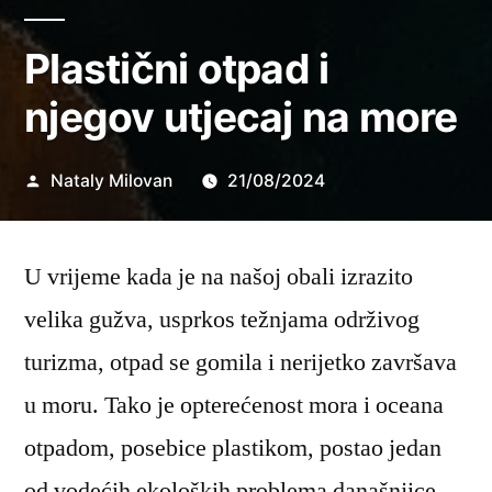
Plastični otpad i
njegov utjecaj na more
Objavio
Nataly Milovan
21/08/2024
U vrijeme kada je na našoj obali izrazito
velika gužva, usprkos težnjama održivog
turizma, otpad se gomila i nerijetko završava
u moru. Tako je opterećenost mora i oceana
otpadom, posebice plastikom, postao jedan
od vodećih ekoloških problema današnjice.