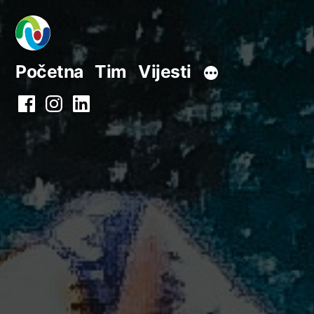
Preskoči
na
sadržaj
Početna
Tim
Vijesti
Facebook
Instagram
LinkedIn