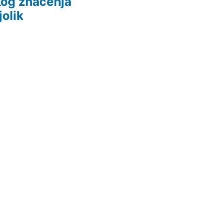
kog značenja
jolik