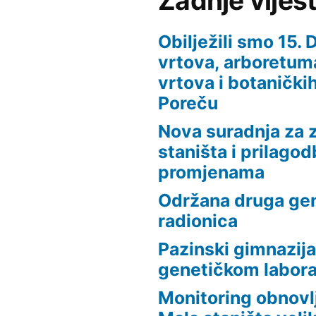
Zadnje vijest
Obilježili smo 15.
vrtova, arboretuma
vrtova i botaničkih
Poreču
Nova suradnja za z
staništa i prilago
promjenama
Održana druga ge
radionica
Pazinski gimnazija
genetičkom laborat
Monitoring obnovlj