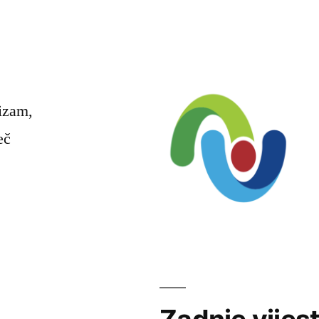
rizam,
eč