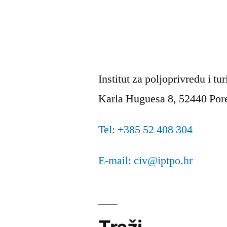
Istri”
Institut za poljoprivredu i tu
Karla Huguesa 8, 52440 Por
Tel: +385 52 408 304
E-mail: civ@iptpo.hr