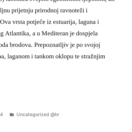
jnu prijetnju prirodnoj ravnoteži i
va vrsta potječe iz estuarija, laguna i
g Atlantika, a u Mediteran je dospjela
oda brodova. Prepoznatljiv je po svojoj
opa, laganom i tankom oklopu te stražnjim
Objavljeno
24
Uncategorized @hr
u