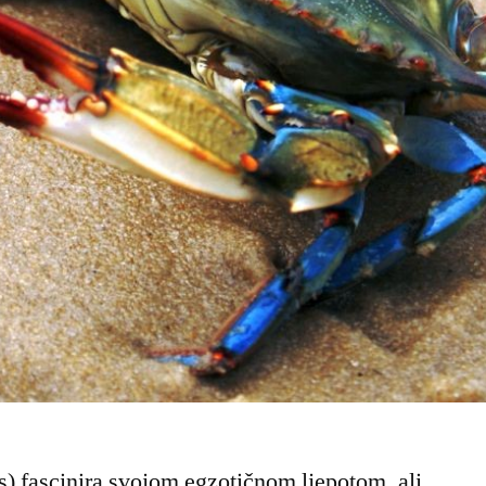
us) fascinira svojom egzotičnom ljepotom, ali