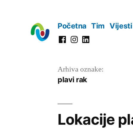
Preskoči
na
Početna
Tim
Vijesti
sadržaj
Facebook
Instagram
LinkedIn
Arhiva oznake:
plavi rak
Lokacije pl