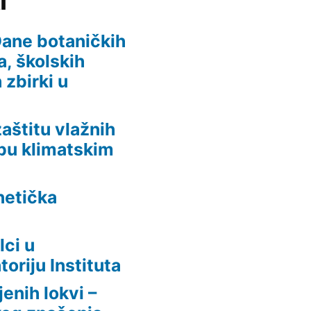
i
 Dane botaničkih
, školskih
 zbirki u
aštitu vlažnih
dbu klimatskim
netička
lci u
oriju Instituta
enih lokvi –