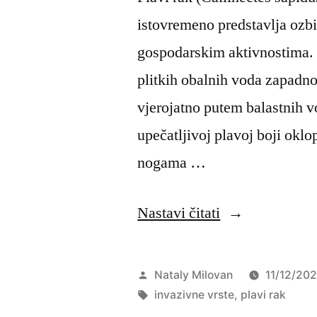
istovremeno predstavlja ozbil
gospodarskim aktivnostima. O
plitkih obalnih voda zapadno
vjerojatno putem balastnih v
upečatljivoj plavoj boji okl
nogama …
“Lokacije
Nastavi čitati
plavog
raka
Objavio
Nataly Milovan
11/12/20
u
Oznake:
invazivne vrste
,
plavi rak