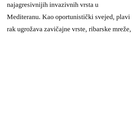
najagresivnijih invazivnih vrsta u
Mediteranu. Kao oportunistički svejed, plavi
rak ugrožava zavičajne vrste, ribarske mreže,
ulov te uzgajališta školjaka poput dagnji i
kamenica. Njegov utjecaj na lokalne
zajednice i ribarstvo itekako se osjeti, što ga
čini velikim izazovom za upravljanje. Ipak,
ova vrsta nosi i priliku za inovativna rješenja.
Zbog svog ukusnog i cijenjenog mesa, plavi
rak mogao bi postati dio gastronomske
ponude, što bi istovremeno moglo pridonijeti
kontroli njegova širenja. Njegova prisutnost