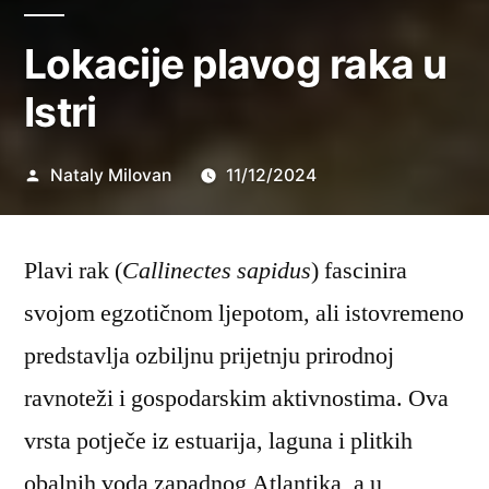
Lokacije plavog raka u
Istri
Objavio
Nataly Milovan
11/12/2024
Plavi rak (
Callinectes sapidus
) fascinira
svojom egzotičnom ljepotom, ali istovremeno
predstavlja ozbiljnu prijetnju prirodnoj
ravnoteži i gospodarskim aktivnostima. Ova
vrsta potječe iz estuarija, laguna i plitkih
obalnih voda zapadnog Atlantika, a u