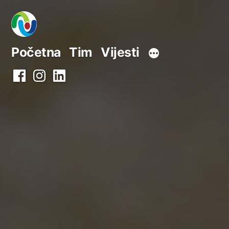
Preskoči
na
sadržaj
Početna
Tim
Vijesti
Facebook
Instagram
LinkedIn