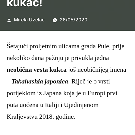
kukac!
Objavio
Mirela Uzelac
26/05/2020
Šetajući proljetnim ulicama grada Pule, prije
nekoliko dana pažnju je privukla jedna
neobična vrsta kukca
još neobičnijeg imena
–
Takahashia japonica
. Riječ je o vrsti
porijeklom iz Japana koja je u Europi prvi
puta uočena u Italiji i Ujedinjenom
Kraljevstvu 2018. godine.