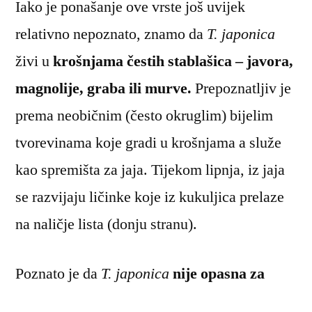
Iako je ponašanje ove vrste još uvijek
relativno nepoznato, znamo da
T. japonica
živi u
krošnjama čestih stablašica – javora,
magnolije, graba ili murve.
Prepoznatljiv je
prema neobičnim (često okruglim) bijelim
tvorevinama koje gradi u krošnjama a služe
kao spremišta za jaja. Tijekom lipnja, iz jaja
se razvijaju ličinke koje iz kukuljica prelaze
na naličje lista (donju stranu).
Poznato je da
T. japonica
nije opasna za
čovjeka a kao nametnik na hortikulturnom