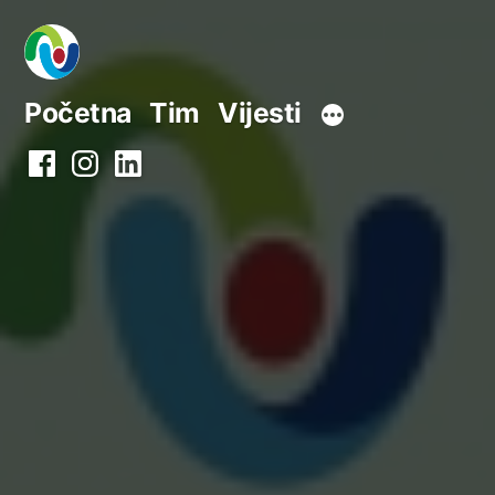
Preskoči
na
sadržaj
Početna
Tim
Vijesti
Facebook
Instagram
LinkedIn