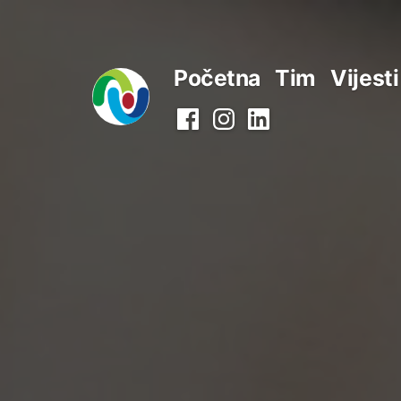
Preskoči
na
Početna
Tim
Vijesti
sadržaj
Facebook
Instagram
LinkedIn