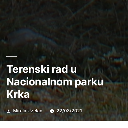
Terenski rad u
Nacionalnom parku
Krka
Objavio
Mirela Uzelac
22/03/2021