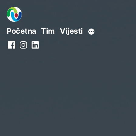
Preskoči
na
sadržaj
Početna
Tim
Vijesti
Facebook
Instagram
LinkedIn