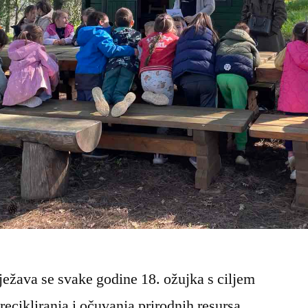
lježava se svake godine 18. ožujka s ciljem
 recikliranja i očuvanja prirodnih resursa