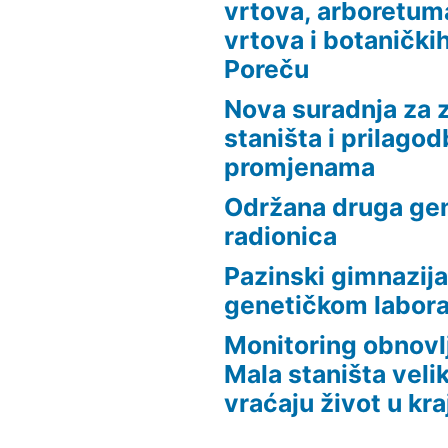
vrtova, arboretuma
vrtova i botaničkih
Poreču
Nova suradnja za z
staništa i prilago
promjenama
Održana druga ge
radionica
Pazinski gimnazija
genetičkom laborat
Monitoring obnovlj
Mala staništa veli
vraćaju život u kra