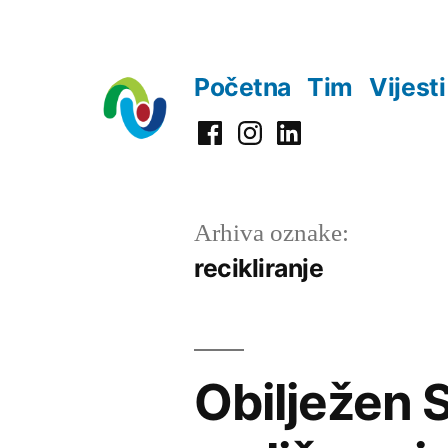
Preskoči
na
Početna
Tim
Vijesti
sadržaj
Facebook
Instagram
LinkedIn
Arhiva oznake:
recikliranje
Obilježen S