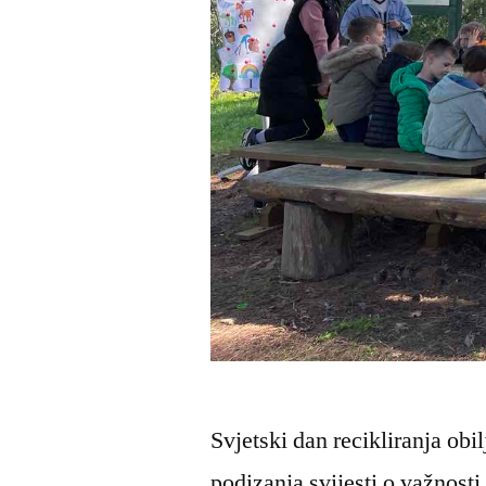
Svjetski dan recikliranja obi
podizanja svijesti o važnosti