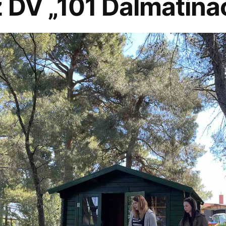
z DV „101 Dalmatina