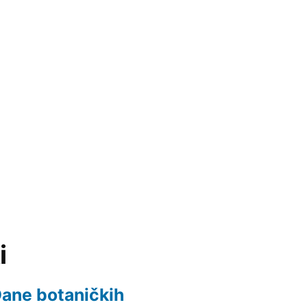
i
 Dane botaničkih