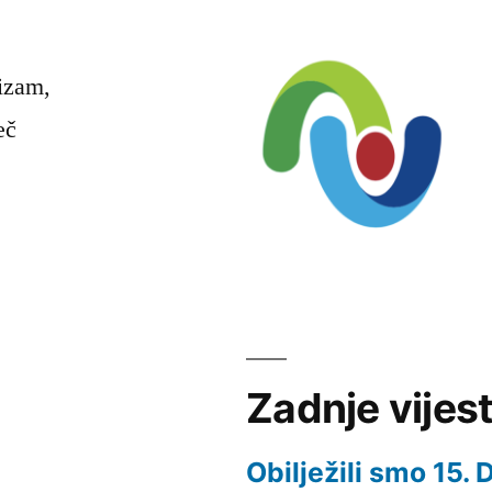
rizam,
eč
Zadnje vijest
Obilježili smo 15.