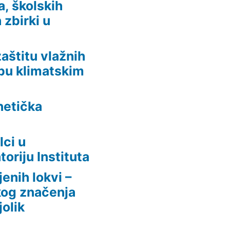
, školskih
 zbirki u
aštitu vlažnih
dbu klimatskim
netička
lci u
oriju Instituta
enih lokvi –
kog značenja
jolik