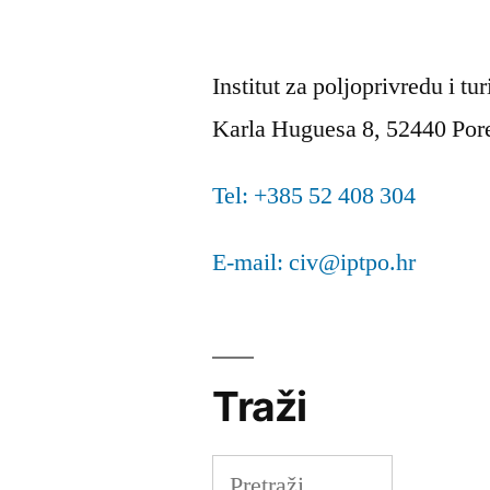
iz
DV
Institut za poljoprivredu i tu
„101
Karla Huguesa 8, 52440 Por
Dalmatinac“”
Tel: +385 52 408 304
E-mail: civ@iptpo.hr
Traži
Pretraži: