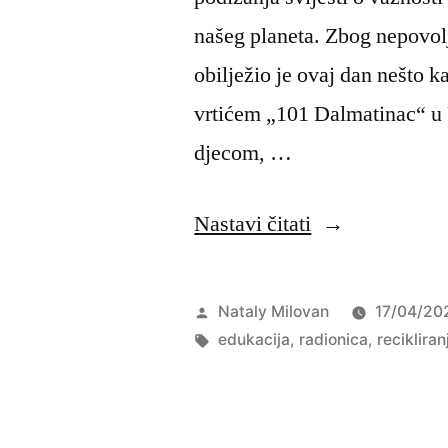
našeg planeta. Zbog nepovol
obilježio je ovaj dan nešto ka
vrtićem „101 Dalmatinac“ u P
djecom, …
“Obilježen
Nastavi čitati
Svjetski
dan
Objavio
Nataly Milovan
17/04/20
recikliranja
Oznake:
edukacija
,
radionica
,
recikliran
uz
mališane