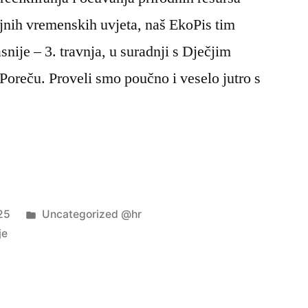
jnih vremenskih uvjeta, naš EkoPis tim
snije – 3. travnja, u suradnji s Dječjim
oreču. Proveli smo poučno i veselo jutro s
Objavljeno
25
Uncategorized @hr
u
je