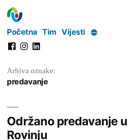
Preskoči
na
sadržaj
Početna
Tim
Vijesti
Facebook
Instagram
LinkedIn
Arhiva oznake:
predavanje
Održano predavanje u
Rovinju