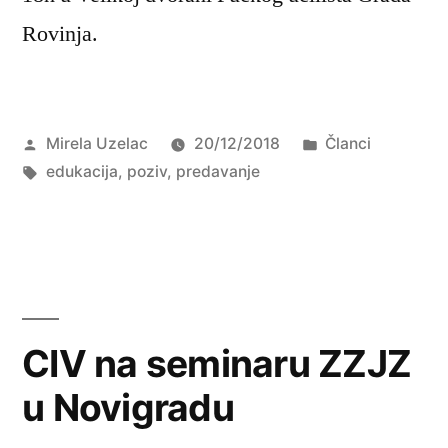
Rovinja.
Objavio
Objavljeno
Mirela Uzelac
20/12/2018
Članci
Oznake:
u
edukacija
,
poziv
,
predavanje
CIV na seminaru ZZJZ
u Novigradu