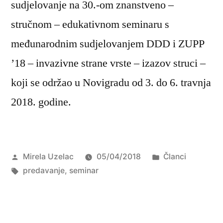
sudjelovanje na 30.-om znanstveno –
stručnom – edukativnom seminaru s
međunarodnim sudjelovanjem DDD i ZUPP
’18 – invazivne strane vrste – izazov struci –
koji se održao u Novigradu od 3. do 6. travnja
2018. godine.
Objavio
Objavljeno
Mirela Uzelac
05/04/2018
Članci
Oznake:
u
predavanje
,
seminar