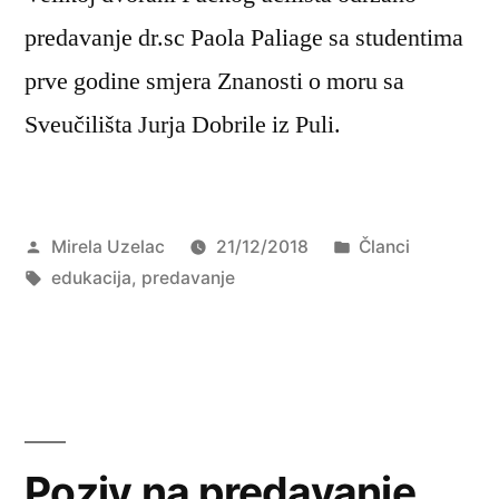
predavanje dr.sc Paola Paliage sa studentima
prve godine smjera Znanosti o moru sa
Sveučilišta Jurja Dobrile iz Puli.
Objavio
Objavljeno
Mirela Uzelac
21/12/2018
Članci
Oznake:
u
edukacija
,
predavanje
Poziv na predavanje