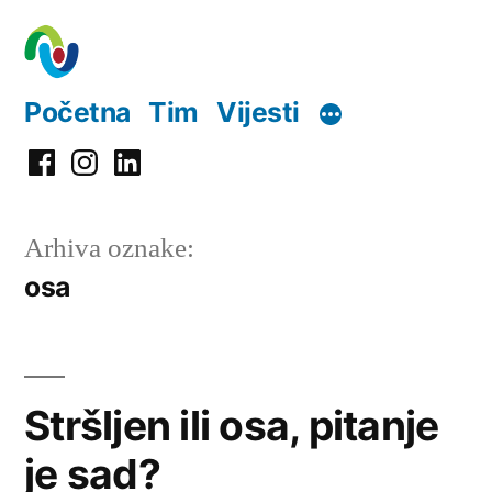
Preskoči
na
sadržaj
Početna
Tim
Vijesti
Facebook
Instagram
LinkedIn
Arhiva oznake:
osa
Stršljen ili osa, pitanje
je sad?