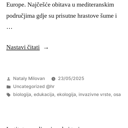
Europe. Najčešće obitava u mediteranskim
područjima gdje su prisutne hrastove šume i
…
“Stršljen
Nastavi čitati
ili
osa,
Objavio
Nataly Milovan
23/05/2025
pitanje
Objavljeno
Uncategorized @hr
je
u
Oznake:
biologija
,
edukacija
,
ekologija
,
invazivne vrste
,
osa
sad?”