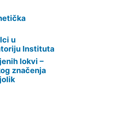
netička
lci u
oriju Instituta
enih lokvi –
kog značenja
jolik