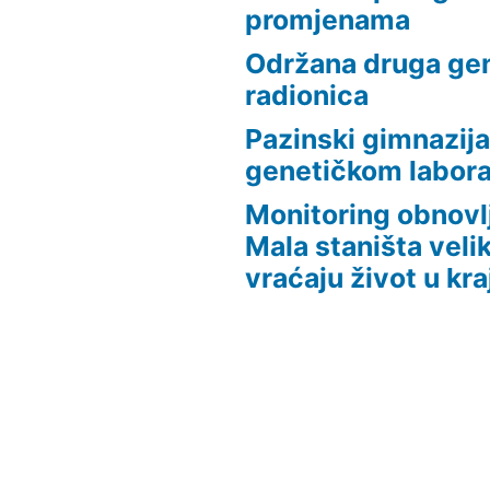
promjenama
Održana druga ge
radionica
Pazinski gimnazija
genetičkom laborat
Monitoring obnovlj
Mala staništa veli
vraćaju život u kra