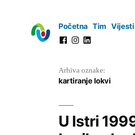
Preskoči
na
Početna
Tim
Vijesti
sadržaj
Facebook
Instagram
LinkedIn
Arhiva oznake:
kartiranje lokvi
U Istri 199