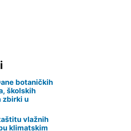
i
 Dane botaničkih
, školskih
 zbirki u
aštitu vlažnih
dbu klimatskim