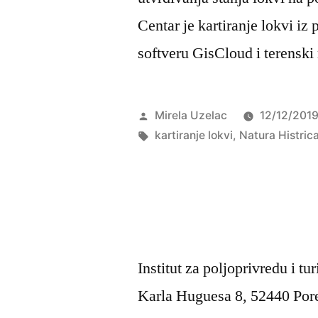
Centar je kartiranje lokvi iz
softveru GisCloud i terenski
Objavio
Mirela Uzelac
12/12/201
Oznake:
kartiranje lokvi
,
Natura Histric
Institut za poljoprivredu i tu
Karla Huguesa 8, 52440 Por