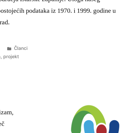
 postojećih podataka iz 1970. i 1999. godine u
 rad.
Objavljeno
9
Članci
u
a
,
projekt
rizam,
eč