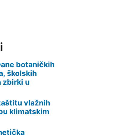
i
 Dane botaničkih
, školskih
 zbirki u
aštitu vlažnih
dbu klimatskim
netička