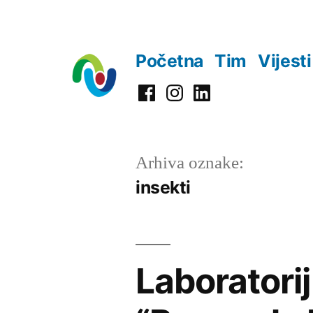
Preskoči
na
Početna
Tim
Vijesti
sadržaj
Facebook
Instagram
LinkedIn
Arhiva oznake:
insekti
Laboratorij