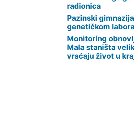
radionica
Pazinski gimnazija
genetičkom laborat
Monitoring obnovlj
Mala staništa veli
vraćaju život u kra