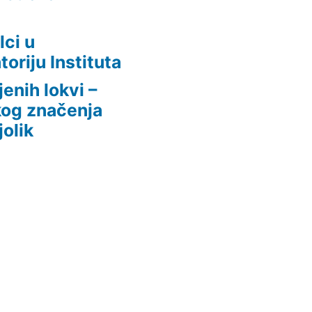
lci u
oriju Instituta
enih lokvi –
kog značenja
jolik