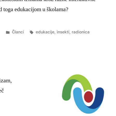
 od toga edukacijom u školama?
Objavljeno
Oznake:
9
Članci
edukacije
,
insekti
,
radionica
u
rizam,
eč