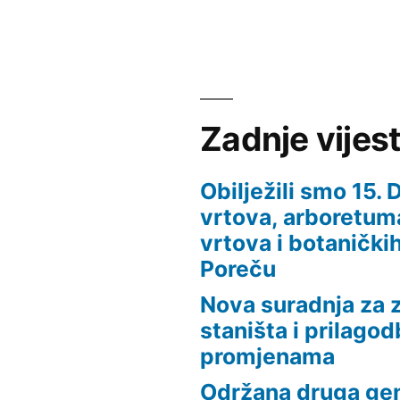
Zadnje vijest
Obilježili smo 15.
vrtova, arboretuma
vrtova i botaničkih
Poreču
Nova suradnja za z
staništa i prilago
promjenama
Održana druga ge