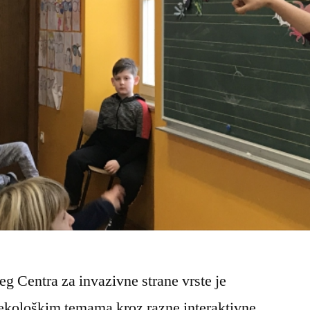
eg Centra za invazivne strane vrste je
 ekološkim temama kroz razne interaktivne