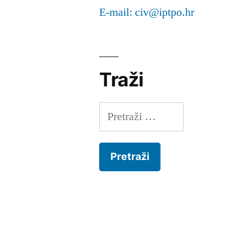
E-mail: civ@iptpo.hr
Traži
Pretraži: