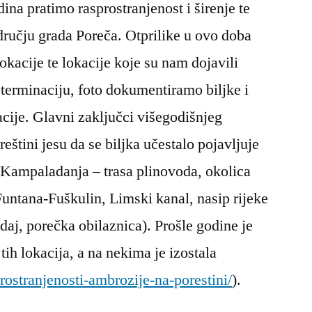
ina pratimo rasprostranjenost i širenje te
dručju grada Poreča. Otprilike u ovo doba
okacije te lokacije koje su nam dojavili
terminaciju, foto dokumentiramo biljke i
cije. Glavni zaključci višegodišnjeg
štini jesu da se biljka učestalo pojavljuje
 (Kampaladanja – trasa plinovoda, okolica
 Funtana-Fuškulin, Limski kanal, nasip rijeke
daj, porečka obilaznica). Prošle godine je
tih lokacija, a na nekima je izostala
sprostranjenosti-ambrozije-na-porestini/
).