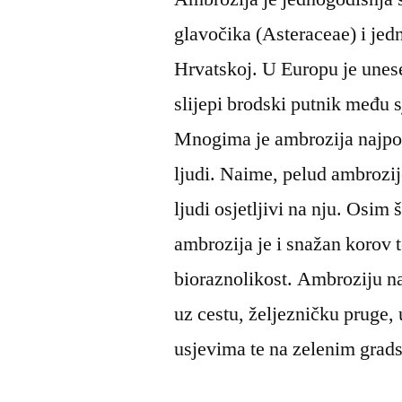
glavočika (Asteraceae) i jedn
Hrvatskoj. U Europu je unes
slijepi brodski putnik među 
Mnogima je ambrozija najpoz
ljudi. Naime, pelud ambrozij
ljudi osjetljivi na nju. Osim 
ambrozija je i snažan korov t
bioraznolikost. Ambroziju n
uz cestu, željezničku pruge, 
usjevima te na zelenim grad