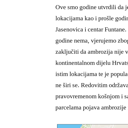
Ove smo godine utvrdili da j
lokacijama kao i prošle god
Jasenovica i centar Funtane.
godine nema, vjerujemo zbo
zaključiti da ambrozija nije
kontinentalnom dijelu Hrvat
istim lokacijama te je populac
ne širi se. Redovitim održav
pravovremenom košnjom i sad
parcelama pojava ambrozije mo