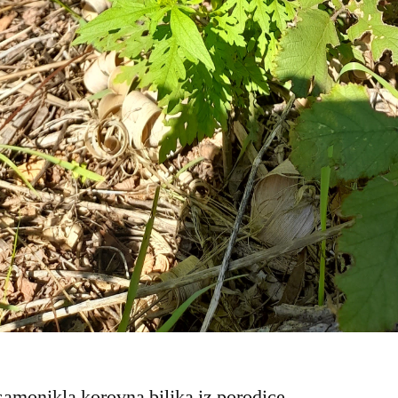
samonikla korovna biljka iz porodice