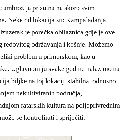
e ambrozija prisutna na skoro svim
ine. Neke od lokacija su: Kampaladanja,
 Izuzetak je porečka obilaznica gdje je ove
g redovitog održavanja i košnje. Možemo
 veliki problem u primorskom, kao u
ske. Uglavnom ju svake godine nalazimo na
ija biljke na toj lokaciji stabilna, odnosno
anjem nekultiviranih područja,
njom ratarskih kultura na poljoprivrednim
že se kontrolirati i spriječiti.