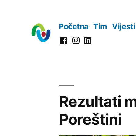
Preskoči
na
Početna
Tim
Vijesti
sadržaj
Facebook
Instagram
LinkedIn
Rezultati 
Poreštini