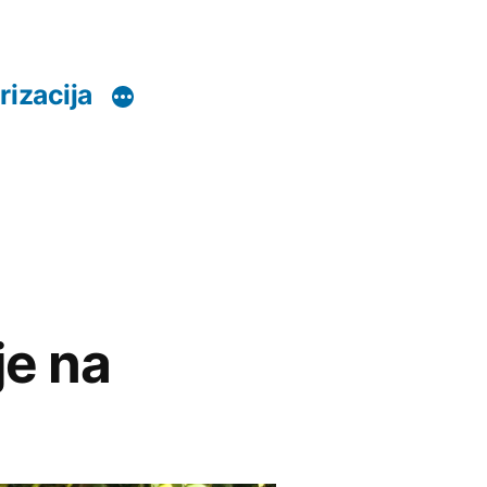
rizacija
je na