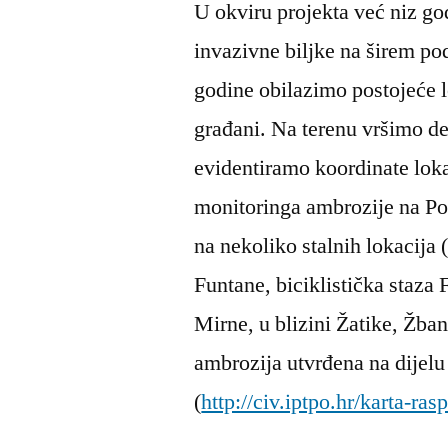
U okviru projekta već niz god
invazivne biljke na širem po
godine obilazimo postojeće l
građani. Na terenu vršimo de
evidentiramo koordinate loka
monitoringa ambrozije na Pore
na nekoliko stalnih lokacija
Funtane, biciklistička staza
Mirne, u blizini Žatike, Žban
ambrozija utvrđena na dijelu 
(
http://civ.iptpo.hr/karta-ra