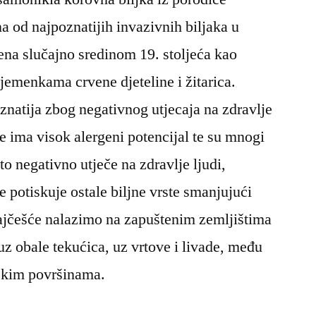
a od najpoznatijih invazivnih biljaka u
ena slučajno sredinom 19. stoljeća kao
sjemenkama crvene djeteline i žitarica.
natija zbog negativnog utjecaja na zdravlje
e ima visok alergeni potencijal te su mnogi
što negativno utječe na zdravlje ljudi,
e potiskuje ostale biljne vrste smanjujući
ajčešće nalazimo na zapuštenim zemljištima
uz obale tekućica, uz vrtove i livade, među
skim površinama.