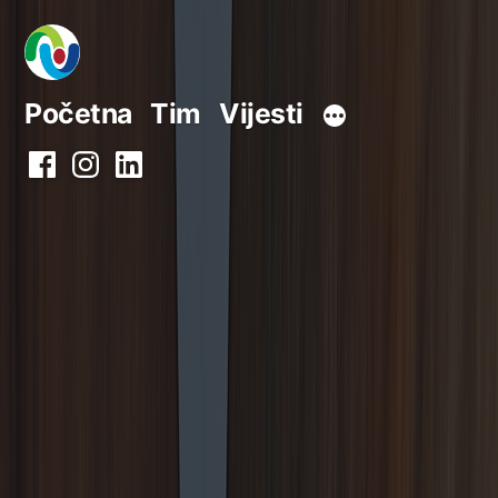
Preskoči
na
sadržaj
Početna
Tim
Vijesti
Facebook
Instagram
LinkedIn