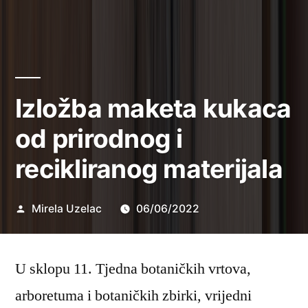
Izložba maketa kukaca
od prirodnog i
recikliranog materijala
Objavio
Mirela Uzelac
06/06/2022
U sklopu 11. Tjedna botaničkih vrtova,
arboretuma i botaničkih zbirki, vrijedni