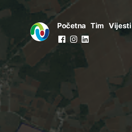
Preskoči
na
Početna
Tim
Vijesti
sadržaj
Facebook
Instagram
LinkedIn