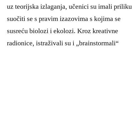
uz teorijska izlaganja, učenici su imali priliku
suočiti se s pravim izazovima s kojima se
susreću biolozi i ekolozi. Kroz kreativne
radionice, istraživali su i „brainstormali“
različita rješenja za očuvanje bioraznolikosti
te borbu protiv invazivnih vrsta.
Angažman i kreativnost učenika bili su zaista
inspirativni, a mi se veselimo nastavku
suradnje s ovom dinamičnom ekipom.
Osobito nas raduje prilika da prenosimo
znanje i tako doprinosimo očuvanju našeg