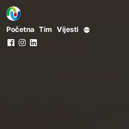
Preskoči
na
sadržaj
Početna
Tim
Vijesti
Facebook
Instagram
LinkedIn