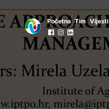
Preskoči
na
Početna
Tim
Vijesti
sadržaj
Facebook
Instagram
LinkedIn