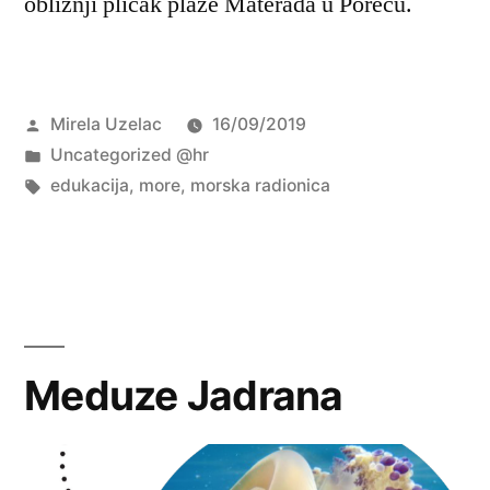
obližnji plićak plaže Materada u Poreču.
Objavio
Mirela Uzelac
16/09/2019
Objavljeno
Uncategorized @hr
u
Oznake:
edukacija
,
more
,
morska radionica
Meduze Jadrana