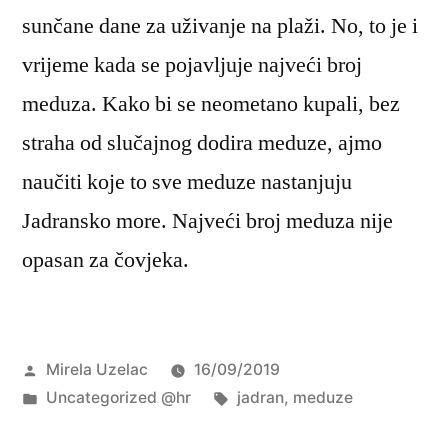
sunčane dane za uživanje na plaži. No, to je i
vrijeme kada se pojavljuje najveći broj
meduza. Kako bi se neometano kupali, bez
straha od slučajnog dodira meduze, ajmo
naučiti koje to sve meduze nastanjuju
Jadransko more. Najveći broj meduza nije
opasan za čovjeka.
Objavio
Mirela Uzelac
16/09/2019
Objavljeno
Oznake:
Uncategorized @hr
jadran
,
meduze
u