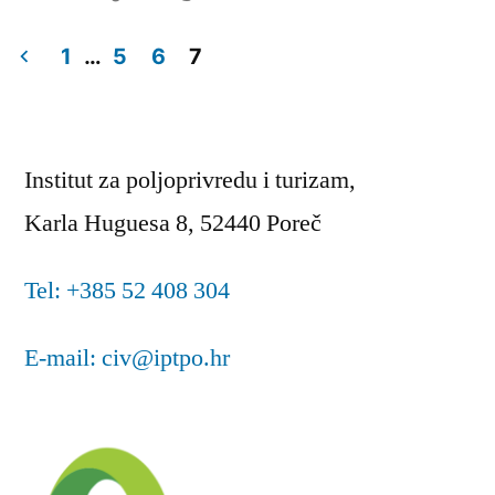
u
1
…
5
6
7
Brojevi
stranica
Institut za poljoprivredu i turizam,
objava
Karla Huguesa 8, 52440 Poreč
Tel: +385 52 408 304
E-mail: civ@iptpo.hr