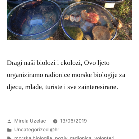
Dragi naši biolozi i ekolozi, Ovo ljeto
organiziramo radionice morske biologije za
djecu, mlade, turiste i sve zainteresirane.
Objavio
Mirela Uzelac
13/06/2019
Objavljeno
Uncategorized @hr
u
Oznake:
morska biologija
,
poziv
,
radionica
,
volonteri