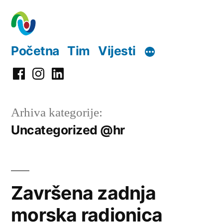
Preskoči
na
sadržaj
Početna
Tim
Vijesti
Facebook
Instagram
LinkedIn
Arhiva kategorije:
Uncategorized @hr
Završena zadnja
morska radionica