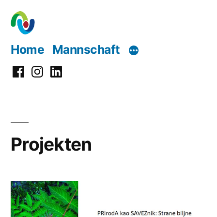
Zum
Inhalt
springen
Home
Mannschaft
Facebook
Instagram
LinkedIn
Projekten