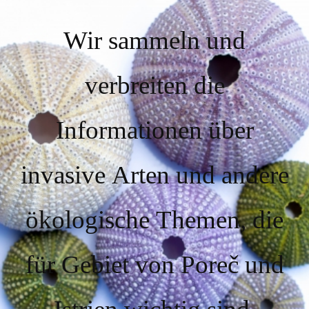
Wir sammeln und
verbreiten die
Informationen über
invasive Arten und andere
ökologische Themen, die
für Gebiet von Poreč und