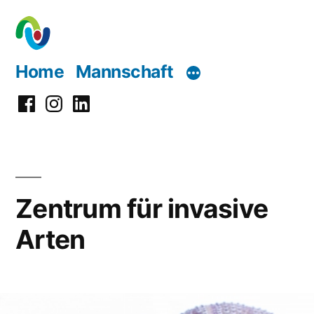
Zum
Inhalt
springen
Home
Mannschaft
Facebook
Instagram
LinkedIn
Zentrum für invasive
Arten