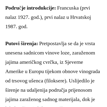
Podru
č
je introdukcije:
Francuska (prvi
nalaz 1927. god.), prvi nalaz u Hrvatskoj
1987. god.
Putovi širenja:
Pretpostavlja se da je vrsta
unesena sadnicom vinove loze, zaraženom
jajima američkog cvrčka, iz Sjeverne
Amerike u Europu tijekom obnove vinograda
od trsovog ušenca (filoksere). Uslijedilo je
širenje na udaljenija područja prijenosom
jajima zaraženog sadnog materijala, dok je