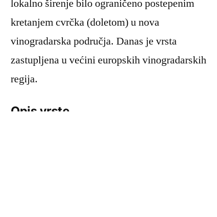
lokalno širenje bilo ograničeno postepenim
kretanjem cvrčka (doletom) u nova
vinogradarska područja. Danas je vrsta
zastupljena u većini europskih vinogradarskih
regija.
Opis vrste
Opis:
Američki cvrčak je unesena invazivna
vrsta (CABI). Primarni je prijenosnik (vektor)
fitoplazme
Ca.
Phytoplasma viti
s, uzročnika
zlatne žutice vinove loze. U stadiju ličinke