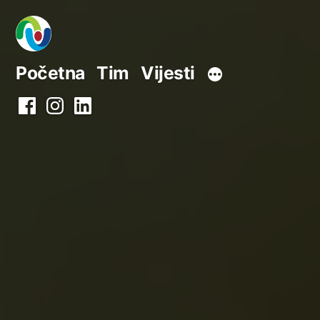
Preskoči
na
sadržaj
Početna
Tim
Vijesti
Facebook
Instagram
LinkedIn